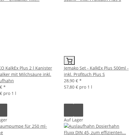
O KalkEx Plus 2 l Kanister
Jemako Set - KalkEx Plus 500ml -
alker mit Milchsäure inkl.
inkl. Profituch Plus S
ufhahn
28,90 €
*
 €
*
57,80 € pro 1 l
€ pro 1 l
ager
Auf Lager