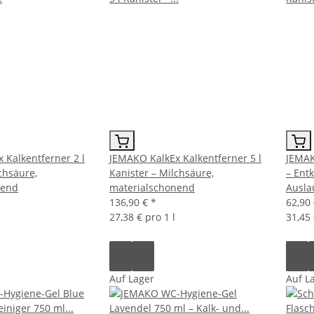
 Kalkentferner 2 l
JEMAKO KalkEx Kalkentferner 5 l
JEMAK
chsäure,
Kanister – Milchsäure,
– Entk
nend
materialschonend
Ausla
136,90 €
*
62,90
27,38 € pro 1 l
31,45 
Auf Lager
Auf L