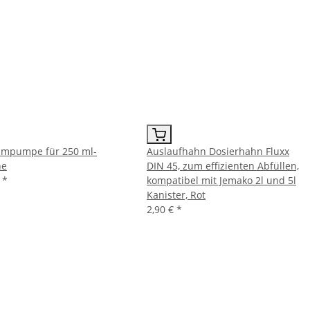
mpumpe für 250 ml-
Auslaufhahn Dosierhahn Fluxx
he
DIN 45, zum effizienten Abfüllen,
€
*
kompatibel mit Jemako 2l und 5l
Kanister, Rot
2,90 €
*