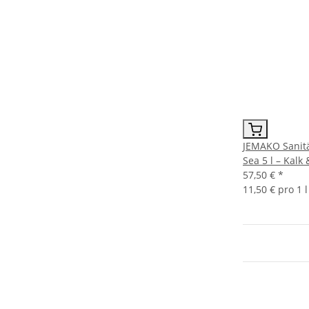
JEMAKO Sanitä
Sea 5 l – Kalk
57,50 €
*
11,50 € pro 1 l