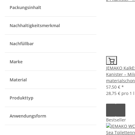
Packungsinhalt
Nachhaltigkeitsmerkmal
Nachfüllbar
Marke
JEMAKO KalkEx
Kanister – Mil
Material
materialscho
57,50 €
*
28,75 € pro 1 l
Produkttyp
Anwendungsform
Bestseller