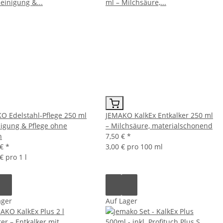
O Edelstahl-Pflege 250 ml
JEMAKO KalkEx Entkalker 250 ml
nigung & Pflege ohne
– Milchsäure, materialschonend
n
7,50 €
*
 €
*
3,00 € pro 100 ml
€ pro 1 l
ager
Auf Lager