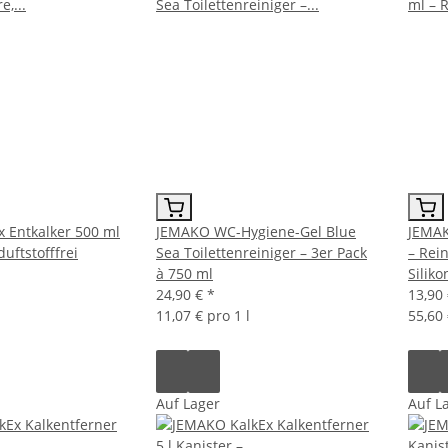
 Entkalker 500 ml
JEMAKO WC-Hygiene-Gel Blue
JEMAK
duftstofffrei
Sea Toilettenreiniger – 3er Pack
– Rei
à 750 ml
Siliko
24,90 €
*
13,90
11,07 € pro 1 l
55,60 
Auf Lager
Auf L