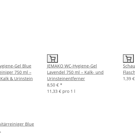
giene-Gel Blue
JEMAKO WC-Hygiene-Gel
Schau
einiger 750 ml –
Lavendel 750 ml – Kalk- und
Flasc
Kalk & Urinstein
Urinsteinentferner
1,39 
8,50 €
*
11,33 € pro 1 l