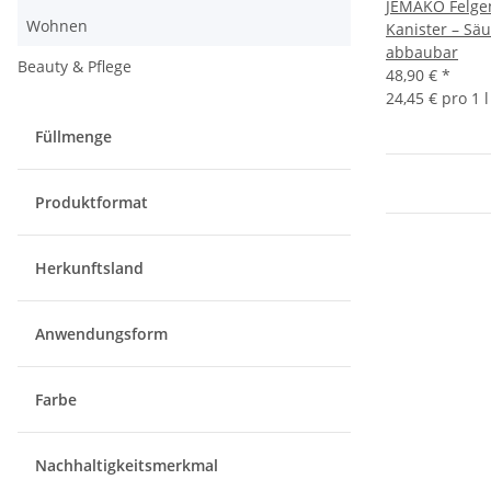
JEMAKO Felgen
Wohnen
Kanister – Säu
abbaubar
Beauty & Pflege
48,90 €
*
24,45 € pro 1 l
Füllmenge
Produktformat
Herkunftsland
Anwendungsform
Farbe
Nachhaltigkeitsmerkmal