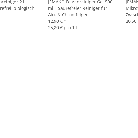
reiniger 2 l
JEMAKO Felgenreiniger Gel 500
JEMAK
refrei, biologisch
ml – Säurefreier Reiniger für
Mikro
Alu- & Chromfelgen
Zwis
12,90 €
*
20,50
25,80 € pro 1 l