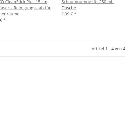
O CleanStick Plus 15 cm
Schaumpumpe für 250 ml-
faser – Reinigungsstab für
Flasche
chenräume
1,39 €
*
 €
*
Artikel 1 - 4 von 4