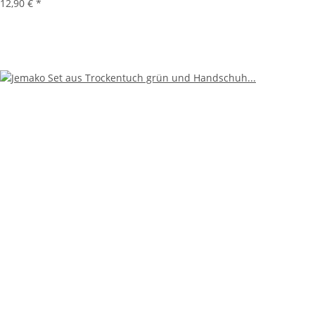
12,90 €
*