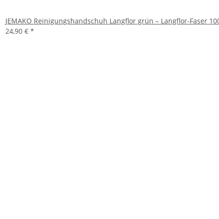
JEMAKO Reinigungshandschuh Langflor grün – Langflor-Faser 10
24,90 €
*