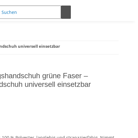
dschuh universell einsetzbar
shandschuh grüne Faser –
schuh universell einsetzbar
100 % Polyester, langlebig und strapazierfähig. Nimmt