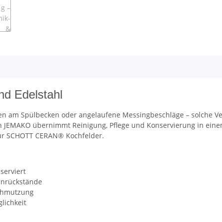
nd Edelstahl
ken am Spülbecken oder angelaufene Messingbeschläge – solche Ver
n JEMAKO übernimmt Reinigung, Pflege und Konservierung in einem 
 für SCHOTT CERAN® Kochfelder.
serviert
tinrückstände
schmutzung
lichkeit