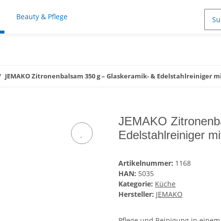
Beauty & Pflege
JEMAKO Zitronenbalsam 350 g – Glaskeramik- & Edelstahlreiniger m
JEMAKO Zitronenba
Edelstahlreiniger m
Artikelnummer:
1168
HAN:
5035
Kategorie:
Küche
Hersteller:
JEMAKO
Pflege und Reinigung in einem S