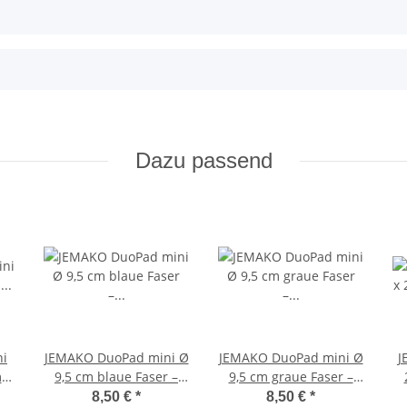
Dazu passend
i
JEMAKO DuoPad mini Ø
JEMAKO DuoPad mini Ø
J
 –
9,5 cm blaue Faser –
9,5 cm graue Faser –
starke Mechanik
Allrounder für
8,50 €
*
8,50 €
*