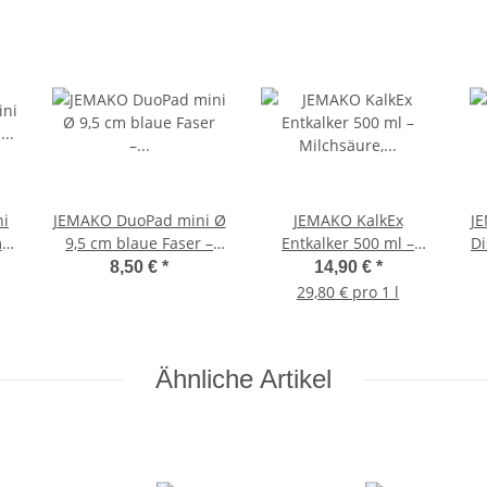
i
JEMAKO DuoPad mini Ø
JEMAKO KalkEx
JE
 –
9,5 cm blaue Faser –
Entkalker 500 ml –
Di
starke Mechanik
Milchsäure,
8,50 €
*
14,90 €
*
duftstofffrei
29,80 € pro 1 l
Ähnliche Artikel