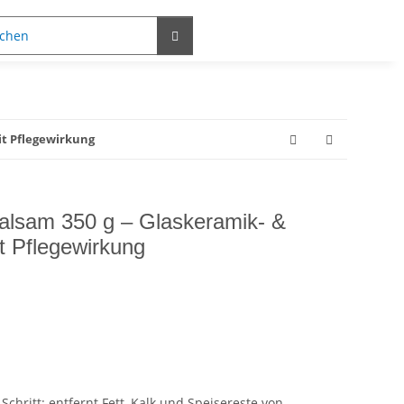
it Pflegewirkung
lsam 350 g – Glaskeramik- &
it Pflegewirkung
chritt: entfernt Fett, Kalk und Speisereste von