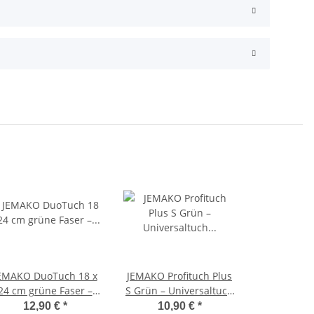
EMAKO DuoTuch 18 x
JEMAKO Profituch Plus
24 cm grüne Faser –
S Grün – Universaltuch
Allzweck-
für feuchte Reinigung
12,90 €
*
10,90 €
*